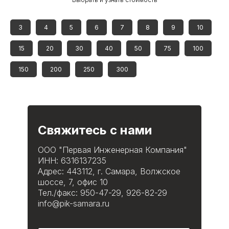
3
4
5
6
7
8
9
10
15
20
30
40
50
75
100
150
200
250
300
Свяжитесь с нами
ООО "Первая Инженерная Компания"
ИНН: 6316137235
Адрес: 443112, г. Самара, Волжское
шоссе, 7, офис 10
Тел./факс: 950-47-29, 926-82-29
info@pik-samara.ru