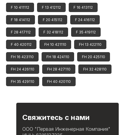
F 10 411112
F 13 412112
F 16 413112
F 18 414112
F 20 415112
F 24 416112
F 28 417112
F 32 418112
F 35 419112
F 40 420112
FH 10 421110
FH 13 422110
FH 16 423110
FH 18 424110
FH 20 425110
FH 24 426110
FH 28 427110
FH 32 428110
FH 35 429110
FH 40 420110
Свяжитесь с нами
ООО "Первая Инженерная Компания"