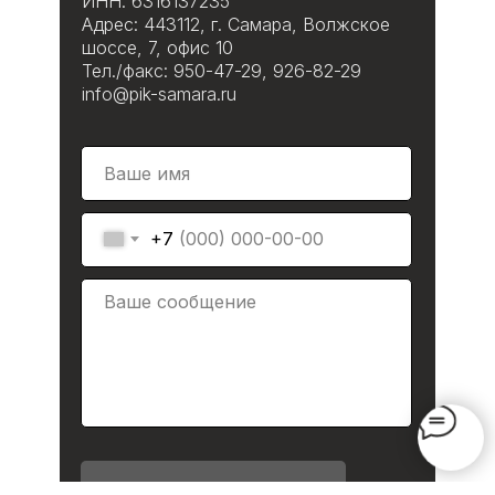
ИНН: 6316137235
Адрес: 443112, г. Самара, Волжское
шоссе, 7, офис 10
Тел./факс: 950-47-29, 926-82-29
info@pik-samara.ru
+7
Отправить